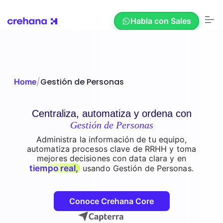
S
k
Habla con Sales
i
p
t
o
c
Soluciones
o
n
/
Gestión de Personas
Home
t
e
Recursos
n
t
Centraliza, automatiza y ordena con
Gestión de Personas
Nosotros
Administra la información de tu equipo,
automatiza procesos clave de RRHH y toma
mejores decisiones con data clara y en
tiempo real,
usando Gestión de Personas.
Nuestros Clientes
Conoce Crehana Core
Crehana AI